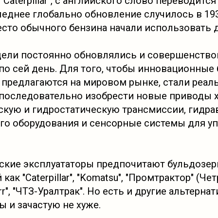
Caterpillar", с английского слово переводится 
леднее глобально обновление случилось в 193
сто обычного бензина начали использовать 
ели постоянно обновлялись и совершенствов
 по сей день. Для того, чтобы инновационные
 предлагаются на мировом рынке, стали реал
последовательно изобрести новые приводы х
кую и гидростатическую трансмиссии, гидра
го оборудования и сенсорные системы для у
ские эксплуататоры предпочитают бульдозер
ак "Caterpillar", "Komatsu", "Промтрактор" (Четра
herr", "ЧТЗ-Уралтрак". Но есть и другие альтерн
 и зачастую не хуже.