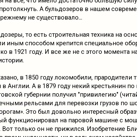
я на все, что имело достаточно большую силу,
 протолкнуть. А бульдозеров в нашем соврем
режнему не существовало...
озеры, то есть строительная техника на осно
ли иным способом крепится специальное обо
о в 1921 году. И все же не с этого момента н
истории.
азано, в 1850 году локомобили, прародители т
 в Англии. А в 1879 году некий крестьянин п
овской губернии получил "привилегию" (читай
нечными рельсами для перевозки грузов по 
рогам». Это был довольно интересный образ
рый функционировал на паровой машине с мо
 Вот только он не прижился. Изобретение Бл