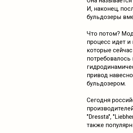
Она называется "
И, наконец, пос
бульдозеры вме
Что потом? Мод
процесс идет и
которые сейчас
потребовалось 
гидродинамичес
привод навесно
бульдозером.
Сегодня россий
производителей к
"Dressta", "Lieb
также популярны