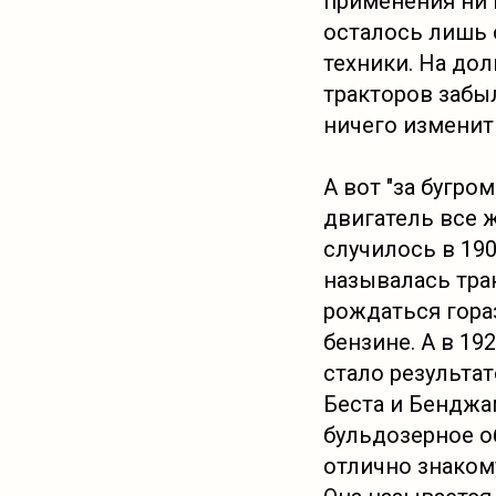
применения ни 
осталось лишь 
техники. На до
тракторов забыл
ничего изменить
А вот "за бугро
двигатель все ж
случилось в 19
называлась тра
рождаться гораз
бензине. А в 19
стало результа
Беста и Бенджа
бульдозерное о
отлично знаком