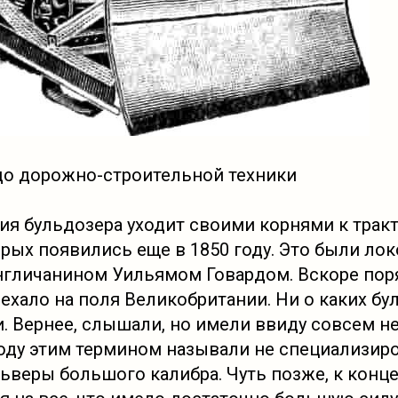
до дорожно-строительной техники
ия бульдозера уходит своими корнями к трак
рых появились еще в 1850 году. Это были ло
гличанином Уильямом Говардом. Вскоре пор
ехало на поля Великобритании. Ни о каких бу
. Вернее, слышали, но имели ввиду совсем не
 году этим термином называли не специализи
льверы большого калибра. Чуть позже, к конце