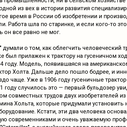
в промышленности, ни в сельском хозяйстве 
одной из вех в истории развития специализи
лгое время в России об изобретении и произв
и. Работа шла по старинке, и если кого-то это
 он все равно не мог.
м" думали о том, как облегчить человеческий т
е был прилажен к трактору на гусеничном ход
04 году. Модель, появившаяся на американск
ктор Холта. Дальше дело пошло бодрее, и ин
до чаще. Уже в 1906 году гусеничные трактор
21 году случилось это — первый бульдозер уви
том совместных трудов двух изобретателей и
мина Хольта, которые придумали установить н
борудование. Кстати, эти два человека основ
ую современниками и очень уважаемую проф