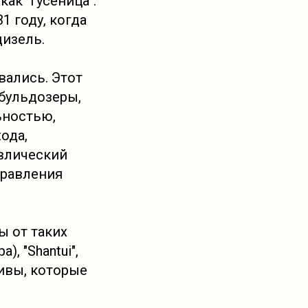
как "гусеница".
1 году, когда
дизель.
ались. Этот
 бульдозеры,
ьностью,
ода,
влический
правления
ы от таких
), "Shantui",
ативы, которые