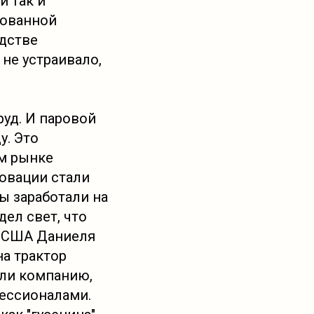
и так и
рованной
одстве
 не устраивало,
руд. И паровой
у. Это
ом рынке
новации стали
ы заработали на
дел свет, что
з США Даниеля
а трактор
али компанию,
ессионалами.