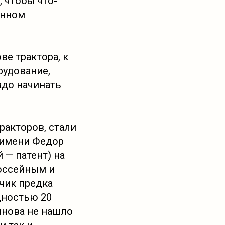
 чтобы что-
енном
ве трактора, к
рудование,
адо начинать
ракторов, стали
о имени Федор
 — патент) на
шоссейным и
чик предка
щностью 20
инова не нашло