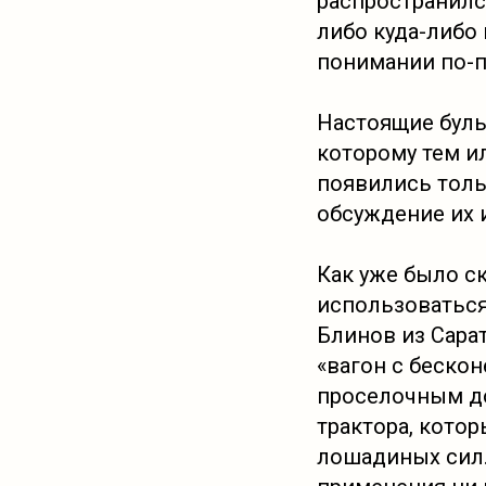
распространилс
либо куда-либо
понимании по-п
Настоящие бульд
которому тем и
появились тольк
обсуждение их 
Как уже было ск
использоваться
Блинов из Сарат
«вагон с беско
проселочным до
трактора, кото
лошадиных сил.