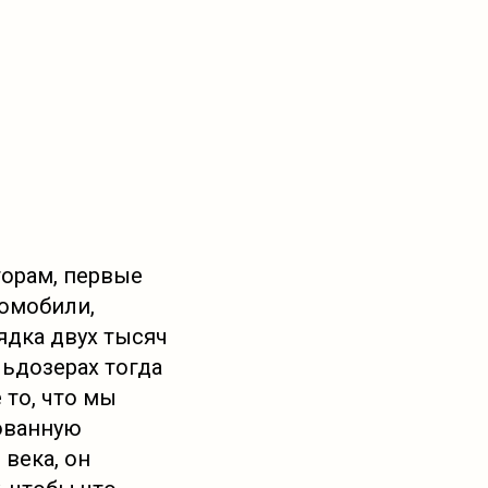
торам, первые
комобили,
ядка двух тысяч
льдозерах тогда
 то, что мы
рованную
 века, он