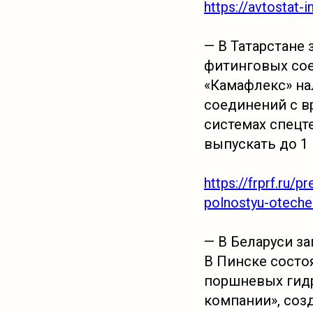
https://avtostat
— В Татарстане
фитинговых сое
«Камафлекс» на
соединений с в
системах спецт
выпускать до 1
https://frprf.ru/
polnostyu-oteche
— В Беларуси з
В Пинске состо
поршневых гидр
компании», соз