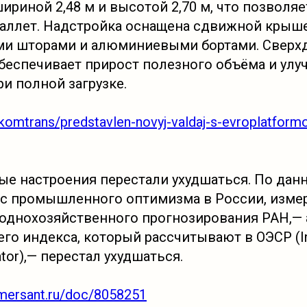
шириной 2,48 м и высотой 2,70 м, что позволя
аллет. Надстройка оснащена сдвижной крыш
ми шторами и алюминиевыми бортами. Сверх
обеспечивает прирост полезного объёма и ул
и полной загрузке.
u/komtrans/predstavlen-novyj-valdaj-s-evroplatformo
 настроения перестали ухудшаться. По данн
кс промышленного оптимизма в России, изм
однохозяйственного прогнозирования РАН,— 
о индекса, который рассчитывают в ОЭСР (Ind
ator),— перестал ухудшаться.
mersant.ru/doc/8058251