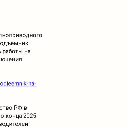
олноприводного
 Подъёмник
 работы на
ключения
podieemnik-na-
ьство РФ в
о конца 2025
зводителей