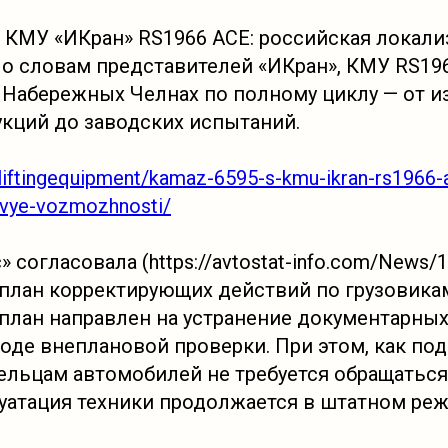
 КМУ «ИКран» RS1966 ACE: российская локали
о словам представителей «ИКран», КМУ RS19
 Набережных Челнах по полному циклу — от и
кций до заводских испытаний.
u/liftingequipment/kamaz-6595-s-kmu-ikran-rs1966-
novye-vozmozhnosti/
 согласовала (https://avtostat-info.com/News/1
план корректирующих действий по грузовикам
план направлен на устранение документарных
оде внеплановой проверки. При этом, как под
ельцам автомобилей не требуется обращаться
уатация техники продолжается в штатном реж