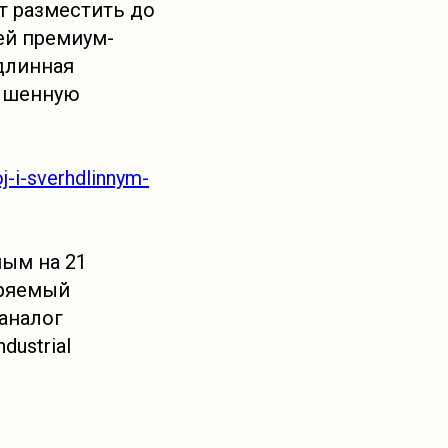
ет разместить до
ей премиум-
длинная
учшенную
j-i-sverhdlinnym-
ым на 21
еряемый
аналог
ustrial