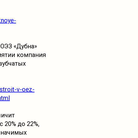
tnoye-
 ОЭЗ «Дубна»
риятии компания
зубчатых
stroit-v-oez-
html
личит
с 20% до 22%,
 значимых