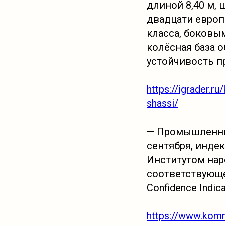
длиной 8,40 м, 
двадцати европ
класса, боковы
колёсная база 
устойчивость пр
https://igrader.r
shassi/
— Промышленные
сентября, инде
Институтом нар
соответствующег
Confidence Indic
https://www.kom