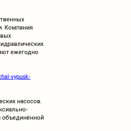
ственных
и. Компания
овых
гидравлических
яют ежегодно
chal-vypusk-
еских насосов.
ксиально-
й объединённой