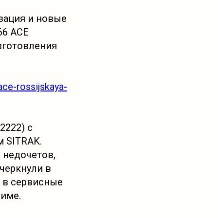
зация и новые
66 ACE
зготовления
ace-rossijskaya-
2222) с
 SITRAK.
 недочетов,
черкнули в
 в сервисные
име.