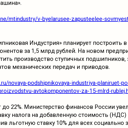
ашина».
line/mtindustry/v-byelarusee-zapusteelee-sovmyes
пниковая Индустрия» планирует построить в
онентов за 1,5 млрд рублей. На новом предп
стить производство ступичных подшипников, 
нтов механических передач и приводов.
ru/novaya-podshipnikovaya-industriya-planiruet-po
roizvodstvu-avtokomponentov-za-15-mlrd-rublej.
 до 22%. Министерство финансов России уве
авку налога на добавленную стоимость (НДС) 
нив льготную ставку 10% для всех социально