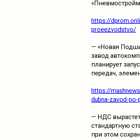
«Пневмостройм
https://dprom.on
proeezvodstvo/
— «Новая Подши
завод автокомп
планирует запу
передач, элеме
https://mashnews.
dubna-zavod-po-p
— НДС вырастет
стандартную ст
при этом сохра