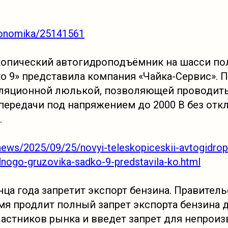
ekonomika/25141561
копический автогидроподъёмник на шасси п
ко 9» представила компания «Чайка-Сервис».
ляционной люлькой, позволяющей проводить
передачи под напряжением до 2000 В без от
.
news/2025/09/25/novyi-teleskopiceskii-avtogidro
dnogo-gruzovika-sadko-9-predstavila-ko.html
нца года запретит экспорт бензина. Правител
я продлит полный запрет экспорта бензина д
участников рынка и введет запрет для непрои