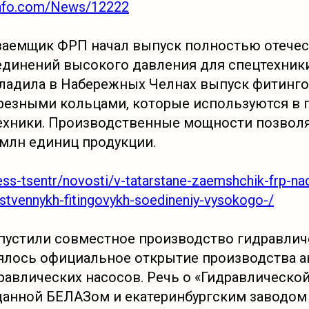
-info.com/News/12222
 заемщик ФРП начал выпуск полностью отече
динений высокого давления для спецтехник
ладила в Набережных Челнах выпуск фитинг
резными кольцами, которые используются в 
ехники. Производственные мощности позвол
 млн единиц продукции.
press-tsentr/novosti/v-tatarstane-zaemshchik-frp-na
stvennykh-fitingovykh-soedineniy-vysokogo-/
апустили совместное производство гидравлич
ялось официальное открытие производства а
авлических насосов. Речь о «Гидравлическо
данной БЕЛАЗом и екатеринбургским заводом