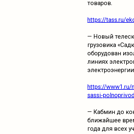
товаров.
https://tass.ru/
— Новый телес
грузовика «Сад
оборудован изо
линиях электро
электроэнергии
https://www1.ru/
sassi-polnoprivo
— Кабмин до ко
ближайшее врем
года для всех 