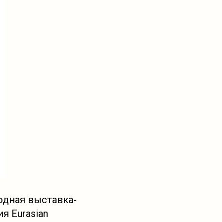
одная выставка-
я Eurasian