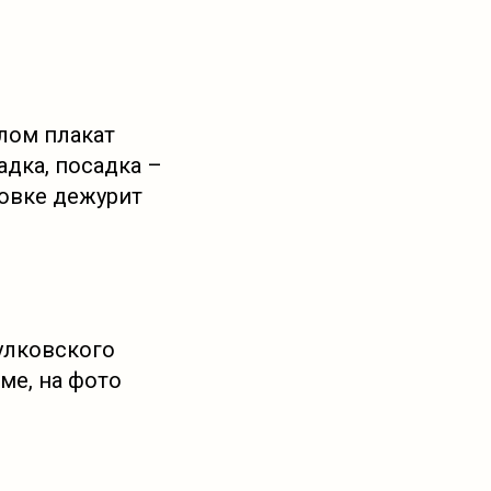
лом плакат
адка, посадка –
овке дежурит
улковского
ме, на фото