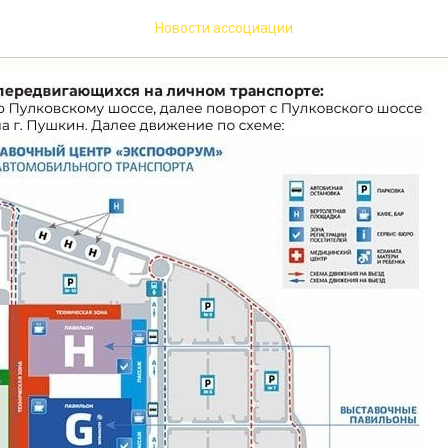
аться до ECT 2025?
Новости ассоциации