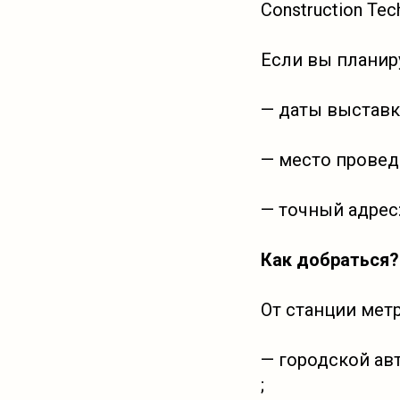
Construction Tec
Если вы планир
— даты выставки
— место провед
— точный адрес:
Как добраться?
От станции метр
— городской ав
;