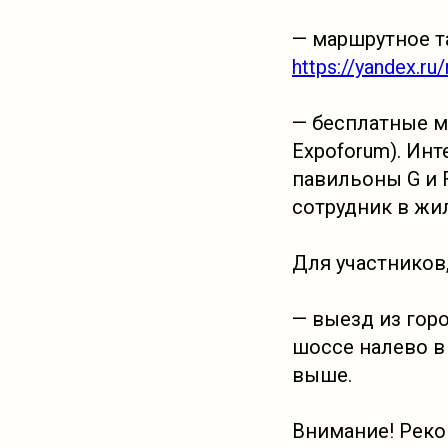
— маршрутное т
https://yandex.r
— бесплатные м
Expoforum). Инт
павильоны G и 
сотрудник в жил
Для участников
— выезд из гор
шоссе налево в 
выше.
Внимание! Реко