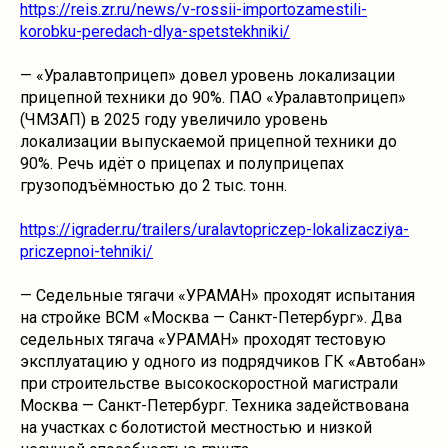
https://reis.zr.ru/news/v-rossii-importozamestili-
korobku-peredach-dlya-spetstekhniki/
— «Уралавтоприцеп» довел уровень локализации
прицепной техники до 90%. ПАО «Уралавтоприцеп»
(ЧМЗАП) в 2025 году увеличило уровень
локализации выпускаемой прицепной техники до
90%. Речь идёт о прицепах и полуприцепах
грузоподъёмностью до 2 тыс. тонн.
https://igrader.ru/trailers/uralavtopriczep-lokalizacziya-
priczepnoi-tehniki/
— Седельные тягачи «УРАМАН» проходят испытания
на стройке ВСМ «Москва — Санкт-Петербург». Два
седельных тягача «УРАМАН» проходят тестовую
эксплуатацию у одного из подрядчиков ГК «Автобан»
при строительстве высокоскоростной магистрали
Москва — Санкт-Петербург. Техника задействована
на участках с болотистой местностью и низкой