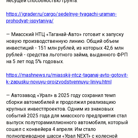
несущей способностью грунта.
https://igrader.ru/cargo/sedelnye-tyagachi-uraman-
prohodyat-ispytaniya/
— Миасский НТЦ «Таганай-Авто» готовит к запуску
новую производственную линию. Общий объем
инвестиций - 151 млн рублей, из которых 42,6 млн
рублей - средства льготного займа, выданного ФРП
на 5 лет под 5% годовых.
https://mashnews.ru/miasskij-ntcz-taganaj-avto-gotovit-
k-zapusku-novuyu-proizvodstvennuyu-liniyu.html
— Автозавод «Урал» в 2025 году сохранил темп
сборки автомобилей и продолжил реализацию
крупных инвестпроектов. Одним из знаковых
событий 2025 года для миасского предприятия стал
выпуск полуторамиллионного автомобиля, который
сошел с конвейера 4 апреля. Им стало
полноприводное шасси «Урал NEXT» с колесной