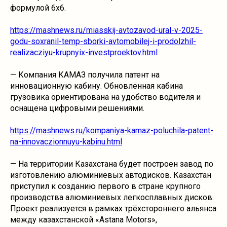
формулой 6х6.
https://mashnews.ru/miasskij-avtozavod-ural-v-2025-
godu-soxranil-temp-sborki-avtomobilej-i-prodolzhil-
realizacziyu-krupnyix-investproektov.html
— Компания КАМАЗ получила патент на
инновационную кабину. Обновлённая кабина
грузовика ориентирована на удобство водителя и
оснащена цифровыми решениями.
https://mashnews.ru/kompaniya-kamaz-poluchila-patent-
na-innovaczionnuyu-kabinu.html
— На территории Казахстана будет построен завод по
изготовлению алюминиевых автодисков. Казахстан
приступил к созданию первого в стране крупного
производства алюминиевых легкосплавных дисков.
Проект реализуется в рамках трёхстороннего альянса
между казахстанской «Astana Motors»,