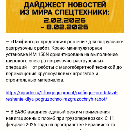
— «Палфингер» представил решение для погрузочно-
разгрузочных работ. Крано-манипуляторная
установка ИМ 150N ориентирована на выполнение
широкого спектра погрузочно-разгрузочных
операций — от работы с малогабаритной техникой до
перемещения крупноузловых агрегатов и
строительных материалов.
https://igrader.ru/liftingequipment/palfinger-predstavil-
reshenie-dlya-pogruzochno-razgruzochnyh-rabot/
— В ЕАЭС вводится единый режим применения
навигационных пломб при грузоперевозках. С 11
февраля 2026 года на пространстве Евразийского