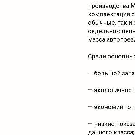
производства М
комплектация с
обычные, так и
седельно-сцепн
масса автопоез
Среди основны
— большой запас
— экологичност
— экономия топл
— низкие показ
данного класса;