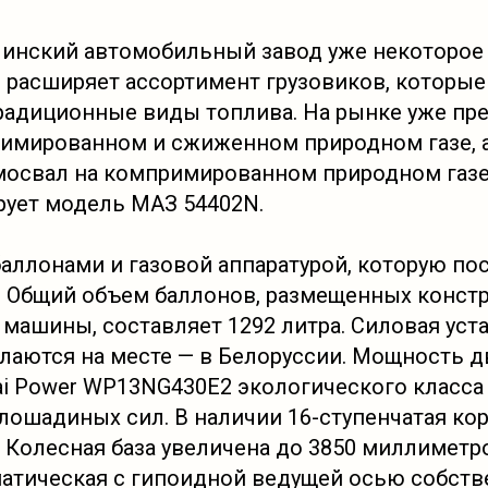
Минский автомобильный завод уже некоторое
 расширяет ассортимент грузовиков, которы
радиционные виды топлива. На рынке уже пр
римированном и сжиженном природном газе, 
мосвал на компримированном природном газе
ует модель МАЗ 54402N.
баллонами и газовой аппаратурой, которую п
. Общий объем баллонов, размещенных констр
 машины, составляет 1292 литра. Силовая уст
лаются на месте — в Белоруссии. Мощность д
i Power WP13NG430E2 экологического класса 
 лошадиных сил. В наличии 16-ступенчатая ко
. Колесная база увеличена до 3850 миллиметр
атическая с гипоидной ведущей осью собств