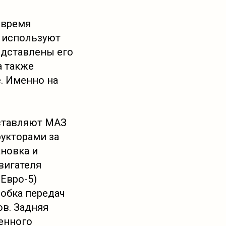
 время
е используют
едставлены его
а также
. Именно на
оставляют МАЗ
укторами за
ановка и
вигателя
Евро-5)
робка передач
ов. Задняя
енного