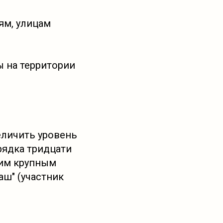
ям, улицам
ы на территории
еличить уровень
рядка тридцати
ким крупным
ш" (участник