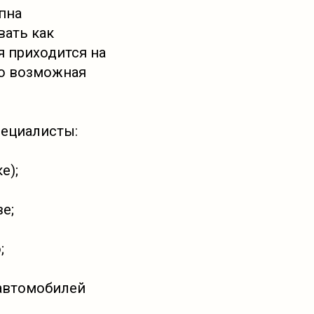
пна
вать как
я приходится на
но возможная
ециалисты:
е);
е;
;
 автомобилей