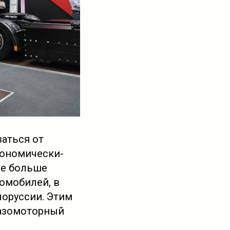
заться от
кономически-
се больше
омобилей, в
лоруссии. Этим
газомоторный