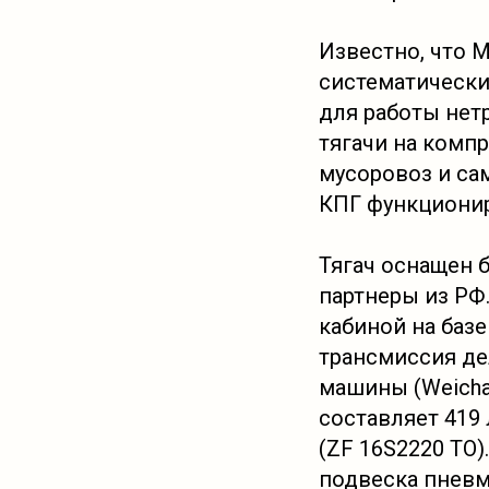
Известно, что 
систематически
для работы нет
тягачи на комп
мусоровоз и са
КПГ функционир
Тягач оснащен 
партнеры из РФ
кабиной на базе
трансмиссия де
машины (Weicha
составляет 419
(ZF 16S2220 TO)
подвеска пневм