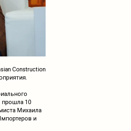
an Construction
оприятия.
риального
я прошла 10
омиста Михаила
Импортеров и