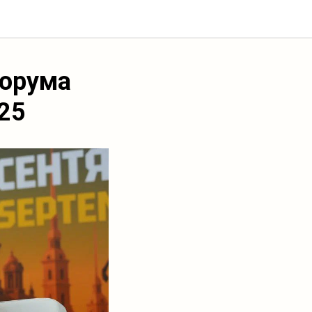
форума
025