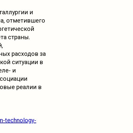
таллургии и
а, отметившего
ргетической
та страны.
,
ных расходов за
кой ситуации в
еле- и
ссоциации
овые реалии в
n-technology-