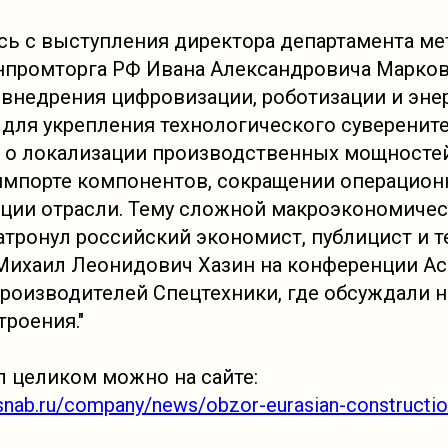
ась с выступления директора департамента ме
промторга РФ Ивана Александровича Марков
внедрения цифровизации, роботизации и эне
для укрепления технологического суверените
 о локализации производственных мощностей
мпорте компонентов, сокращении операцион
ации отрасли. Тему сложной макроэкономичес
атронул российский экономист, публицист и т
Михаил Леонидович Хазин на конференции А
роизводителей Спецтехники, где обсуждали н
роения."
л целиком можно на сайте:
hsnab.ru/company/news/obzor-eurasian-constructio