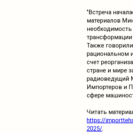
"Встреча начал
материалов Мин
необходимость 
трансформации 
Также говорили
рациональном и
счет реорганиз
стране и мире з
радиоведущий 
Импортеров и П
сфере машиност
Читать материа
https://importte
2025/
.