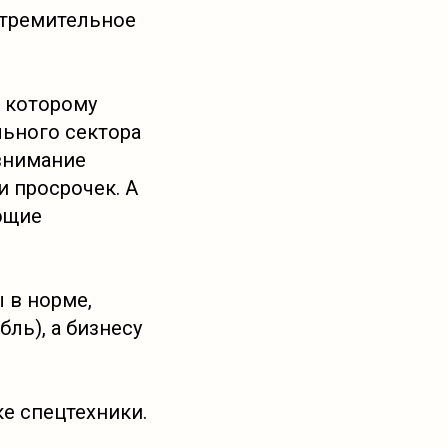
стремительное
 которому
льного сектора
 внимание
и просрочек. А
ющие
 в норме,
бль), а бизнесу
е спецтехники.