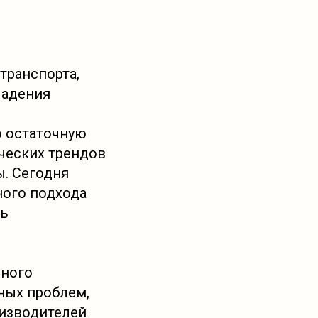
транспорта,
ладения
ю остаточную
ческих трендов
. Сегодня
ного подхода
ть
шного
ных проблем,
изводителей