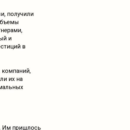
ли, получили
объемы
тнерами,
ый и
естиций в
х компаний,
ли их на
имальных
. Им пришлось