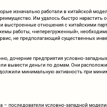
оторые изначально работали в китайской моде
реимущество. Им удалось быстро нарастить 
ми выстроенные отношения с китайскими пар
хемы работы, «неперегруженный», необходим
рвис, не предполагающий существенных инв
ранно, дочерние предприятия условно-западны
ели вывести деньги по домам. Они расположи
одолжили минимальную активность при мин
а – последователи условно-западной модели