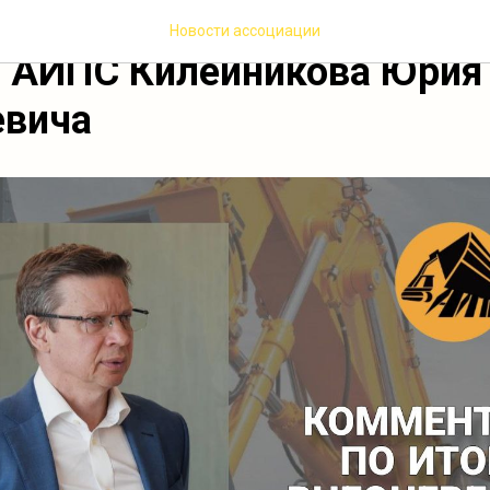
рий по итогам внеочеред
Новости ассоциации
я АИПС Килейникова Юрия
евича