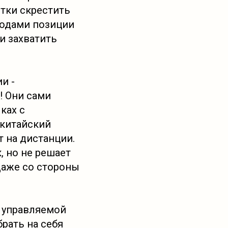
ытки скрестить
годами позиции
и захватить
и -
! Они сами
ках с
 китайский
т на дистанции.
, но не решает
Даже со стороны
и управляемой
рать на себя