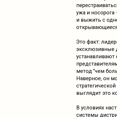
перестраиватьс
ужа и носорога
и выжить с одн
открывающиеся 
Это факт: лиде
эксклюзивные д
устанавливают с
представителям
метод "чем боль
Наверное, он м
стратегической
выглядит это к
В условиях нас
системы дистри