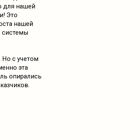
о для нашей
и! Это
оста нашей
и системы
. Но с учетом
менно эта
ель опирались
казчиков.