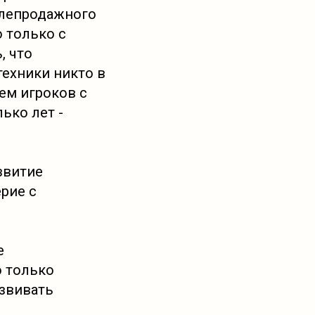
слепродажного
 только с
, что
техники никто в
ем игроков с
ько лет -
звитие
рие с
е
о только
азвивать