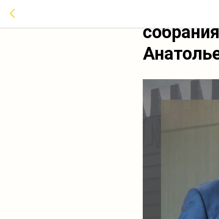
Коммента
собрани
Анатоль