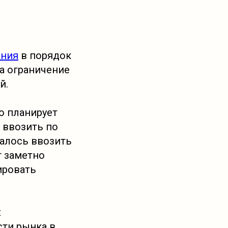
ения
в порядок
на ограничение
й.
о планирует
 ввозить по
шалось ввозить
т заметно
ировать
х
сти рынка в