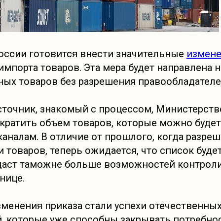
ссии готовится внести значительные
измен
импорта товаров. Эта мера будет направлена 
ных товаров без разрешения правообладателе
сточник, знакомый с процессом, Министерств
кратить объем товаров, которые можно будет
аналам. В отличие от прошлого, когда разре
 товаров, теперь ожидается, что список буде
 даст таможне больше возможностей контрол
нице.
менения приказа стали успехи отечественны
, которые уже способны закрывать потребно