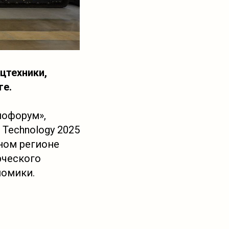
ецтехники,
ге.
пофорум»,
 Technology 2025
ном регионе
рческого
номики.