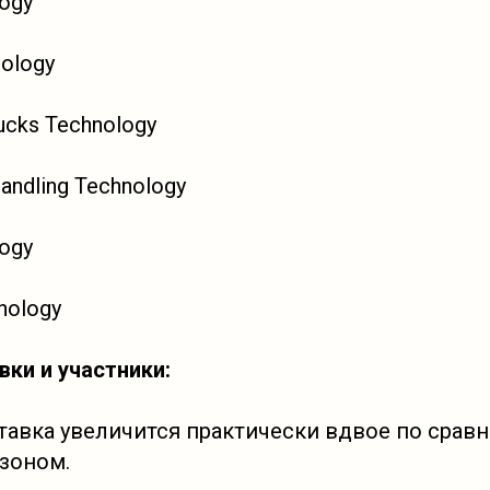
logy
nology
ucks Technology
andling Technology
logy
nology
ки и участники:
ставка увеличится практически вдвое по срав
зоном.