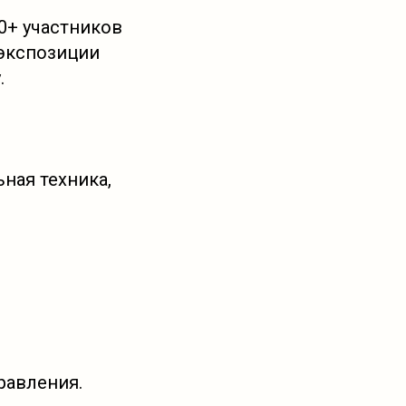
0+ участников
 экспозиции
.
ная техника,
равления.