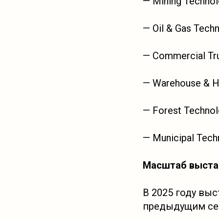
— Mining Techno
— Oil & Gas Tech
— Commercial Tr
— Warehouse & H
— Forest Techno
— Municipal Tech
Масштаб выстав
В 2025 году вы
предыдущим се