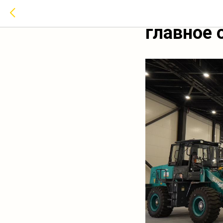
Eurasian 
главное 