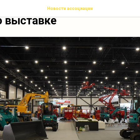
Construction Technology 20
Новости ассоциации
о выставке