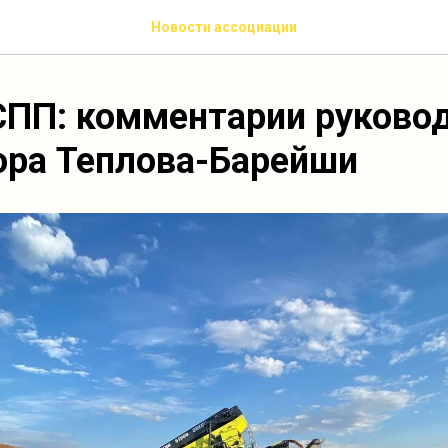
Новости ассоциации
СПП: комментарии руково
ора Теплова-Барейши