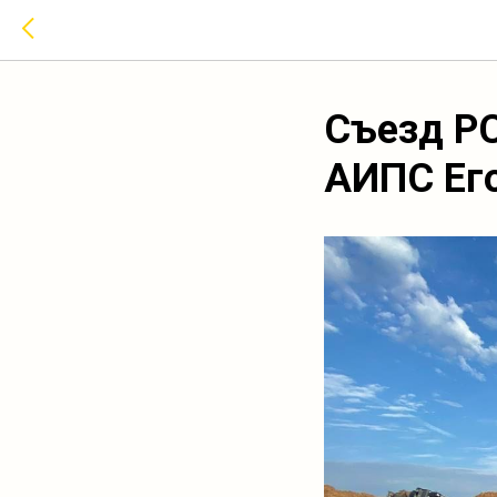
Съезд Р
АИПС Ег