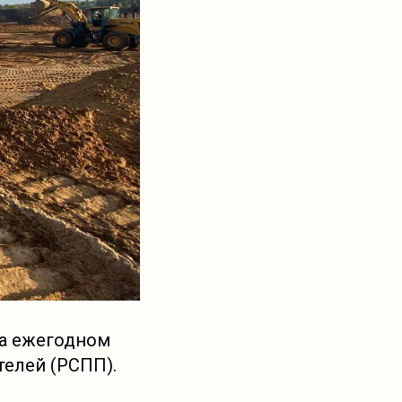
на ежегодном
елей (РСПП).