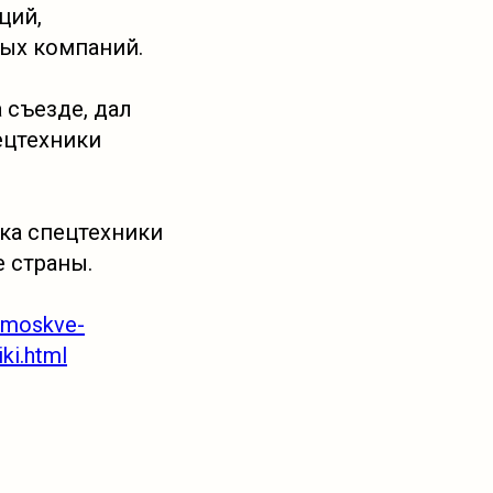
ций,
ных компаний.
 съезде, дал
ецтехники
ка спецтехники
 страны.
v-moskve-
ki.html