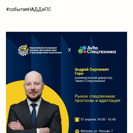
#событияНАДДиПС