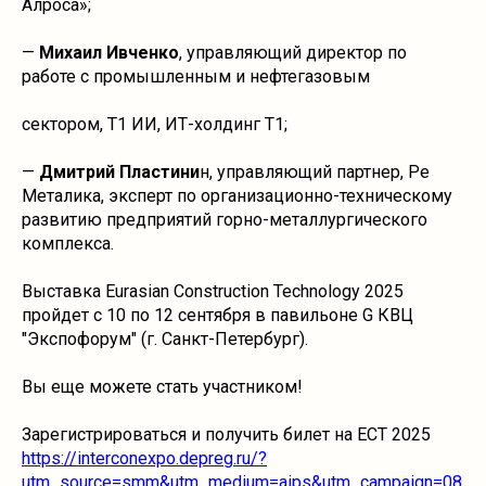
Алроса»;
—
Михаил Ивченко
, управляющий директор по
работе с промышленным и нефтегазовым
сектором, Т1 ИИ, ИТ-холдинг Т1;
—
Дмитрий Пластини
н, управляющий партнер, Ре
Металика, эксперт по организационно-техническому
развитию предприятий горно-металлургического
комплекса.
Выставка Eurasian Construction Technology 2025
пройдет с 10 по 12 сентября в павильоне G КВЦ
"Экспофорум" (г. Санкт-Петербург).
Вы еще можете стать участником!
Зарегистрироваться и получить билет на ECT 2025
https://interconexpo.depreg.ru/?
utm_source=smm&utm_medium=aips&utm_campaign=08