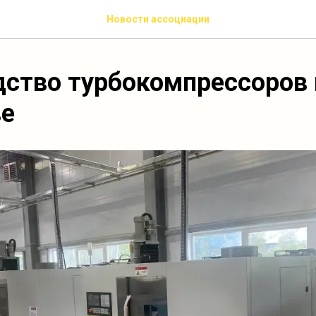
Новости ассоциации
ство турбокомпрессоров 
ве