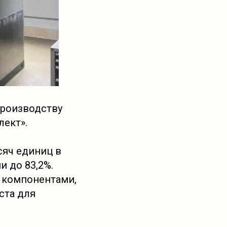
производству
лект».
сяч единиц в
и до 83,2%.
 компонентами,
ста для