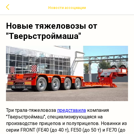
Новости ассоциации
Новые тяжеловозы от
"Тверьстроймаша"
Три трала-тяжеловоза
представила
компания
"Тверьстроймаш", специализирующаяся на
производстве прицепов и полуприцепов. Новинки из
серии FRONT (FE40 (до 40 т), FE50 (до 50 т) и FE70 (до